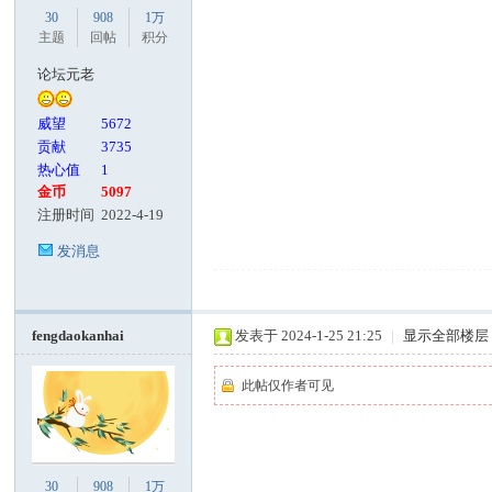
30
908
1万
主题
回帖
积分
客
论坛元老
威望
5672
贡献
3735
热心值
1
金币
5097
注册时间
2022-4-19
发消息
论
fengdaokanhai
发表于 2024-1-25 21:25
|
显示全部楼层
此帖仅作者可见
坛
30
908
1万