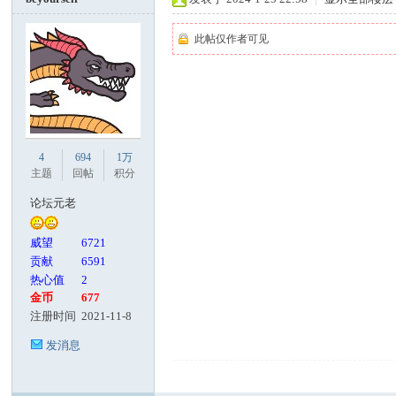
此帖仅作者可见
4
694
1万
主题
回帖
积分
论坛元老
威望
6721
贡献
6591
热心值
2
金币
677
注册时间
2021-11-8
发消息