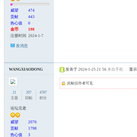
威望
474
贡献
443
热心值
0
金币
198
注册时间
2024-1-7
发消息
WANGXIAODONG
发表于 2024-1-25 21:56
来自手机
|
显
此帖仅作者可见
21
207
4787
主题
回帖
积分
论坛元老
威望
2076
贡献
1798
热心值
3