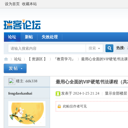
设为首页
收藏本站
论坛
新帖
失效处理
热搜:
搜索
搜
论坛
【 资源区 】
『教育学习』
最用心全面的VIP硬笔书法课程
楼主:
ddk338
索
最用心全面的VIP硬笔书法课程（共
瑞
»
›
›
›
fengdaokanhai
发表于 2024-1-25 21:24
|
显示全部楼层
此帖仅作者可见