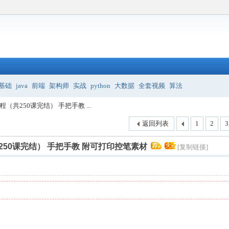
基础
java
前端
架构师
实战
python
大数据
全套视频
算法
（共250课完结） 手把手教 ...
返回列表
1
2
3
250课完结） 手把手教 附可打印控笔素材
[复制链接]