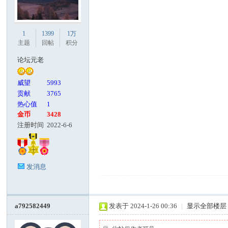
1
1399
1万
主题
回帖
积分
论坛元老
威望
5993
贡献
3765
热心值
1
金币
3428
注册时间
2022-6-6
发消息
a792582449
发表于 2024-1-26 00:36
|
显示全部楼层