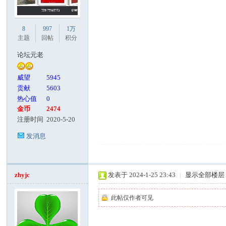
客
8
997
1万
主题
回帖
积分
论坛元老
威望
5945
贡献
5603
热心值
0
金币
2474
注册时间
2020-5-20
论
发消息
zhyjc
发表于 2024-1-25 23:43
|
显示全部楼层
此帖仅作者可见
坛