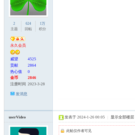
2
624
1万
主题
回帖
积分
永久会员
威望
4525
贡献
2864
热心值
0
金币
2846
注册时间
2023-3-28
发消息
userVideo
发表于 2024-1-26 00:05
|
显示全部楼层
此帖仅作者可见