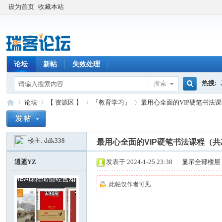
设为首页
收藏本站
论坛
新帖
失效处理
热搜:
搜索
搜
论坛
【 资源区 】
『教育学习』
最用心全面的VIP硬笔书法课程
楼主:
ddk338
索
最用心全面的VIP硬笔书法课程（共
瑞
»
›
›
›
逍遥YZ
发表于 2024-1-25 23:38
|
显示全部楼层
此帖仅作者可见