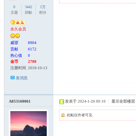
0
3442
1万
主题
回帖
积分
永久会员
威望
8904
贡献
6172
热心值
0
金币
2708
注册时间
2019-10-13
发消息
A853160061
发表于 2024-1-26 00:10
|
显示全部楼层
此帖仅作者可见