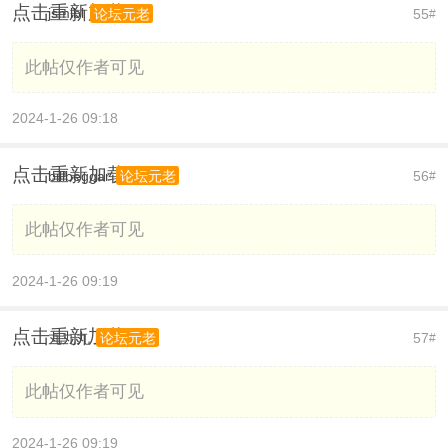
点击重新加载
jsmlbl
55
论坛元老
#
此帖仅作者可见
2024-1-26 09:18
点击重新加载
billbeggar
56
论坛元老
#
此帖仅作者可见
2024-1-26 09:19
点击重新加载
丸丸丸
57
论坛元老
#
此帖仅作者可见
2024-1-26 09:19