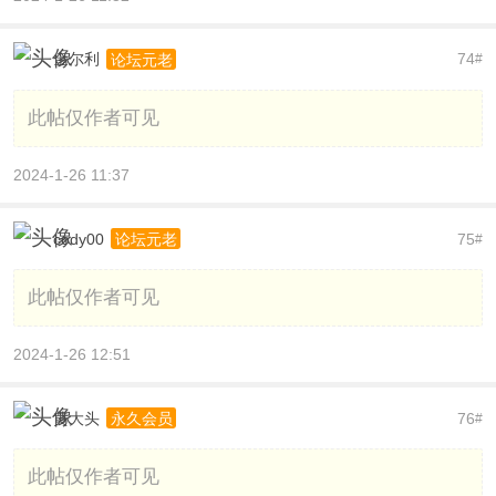
金尔利
74
论坛元老
#
此帖仅作者可见
2024-1-26 11:37
cody00
75
论坛元老
#
此帖仅作者可见
2024-1-26 12:51
黄大头
76
永久会员
#
此帖仅作者可见