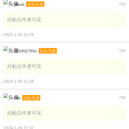
shuwt
71
论坛元老
#
此帖仅作者可见
2024-1-26 11:24
123456789o
72
论坛元老
#
此帖仅作者可见
2024-1-26 11:29
nsq
73
论坛元老
#
此帖仅作者可见
2024-1-26 11:32