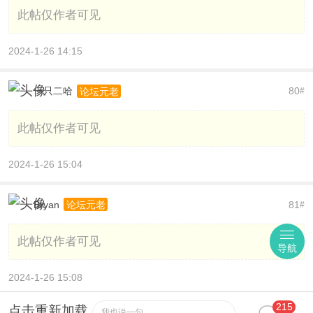
此帖仅作者可见
2024-1-26 14:15
一只二哈
80
论坛元老
#
此帖仅作者可见
2024-1-26 15:04
Bryan
81
论坛元老
#
此帖仅作者可见
导航
2024-1-26 15:08
215
点击重新加载
我也说一句