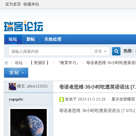
设为首页
收藏本站
论坛
新帖
失效处理
热搜:
搜索
搜
论坛
【 资源区 】
『教育学习』
母语者思维·30小时吃透英语语法
楼主:
allen123321
索
母语者思维·30小时吃透英语语法 [7.6
瑞
»
›
›
›
yupqabc
发表于 2023-11-3 23:26
|
显示全部楼层
母语者思维·30小时吃透英语语法 [7.67G]