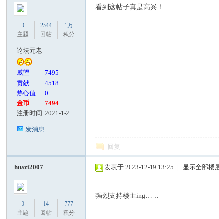
看到这帖子真是高兴！
0
2544
1万
主题
回帖
积分
论坛元老
威望
7495
贡献
4518
热心值
0
金币
7494
注册时间
2021-1-2
发消息
回复
huazi2007
发表于 2023-12-19 13:25
|
显示全部楼
强烈支持楼主ing……
0
14
777
主题
回帖
积分