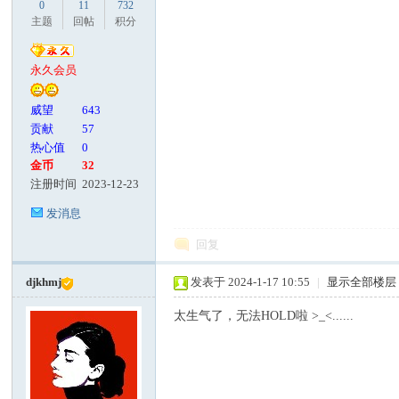
0
11
732
主题
回帖
积分
永久会员
威望
643
贡献
57
热心值
0
金币
32
注册时间
2023-12-23
发消息
回复
djkhmj
发表于 2024-1-17 10:55
|
显示全部楼层
太生气了，无法HOLD啦 >_<......