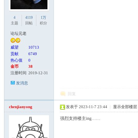
客
4
4119
1万
主题
回帖
积分
论坛元老
威望
10713
贡献
6749
热心值
0
金币
38
注册时间
2019-12-31
论
发消息
回复
chenjianyong
发表于 2023-11-7 23:44
|
显示全部楼层
强烈支持楼主ing……
坛