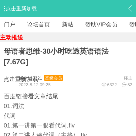
点击重新加载
›
【 资源区 】
›
『教育学习』
›
内容
门户
论坛首页
新帖
赞助VIP会员
赞
主动推送
母语者思维·30小时吃透英语语法
[7.67G]
allen123321
楼主
高级会员
点击重新加载
2022-8-12 09:25
6322
52
百度链接看文章结尾
01.词法
代词
01.第一讲第一眼看代词.flv
02.第二讲人称代词（主格）.flv