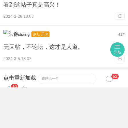
看到这帖子真是高兴！
2024-2-26 18:03
kindiaing
41
论坛元老
#
无回帖，不论坛，这才是人道。
导航
2024-3-5 13:07
52
hsftmg
42
论坛元老
#
点击重新加载
我也说一句
10
强烈支持楼主ing……
2024-3-6 07:36
hwfslz
43
高级会员
#