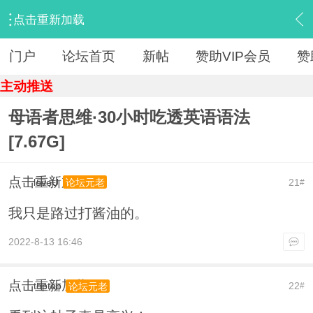
点击重新加载
›
【 资源区 】
›
『教育学习』
›
内容
门户
论坛首页
新帖
赞助VIP会员
赞
主动推送
母语者思维·30小时吃透英语语法
[7.67G]
点击重新加载
loveU
21
论坛元老
#
我只是路过打酱油的。
2022-8-13 16:46
点击重新加载
toptop
22
论坛元老
#