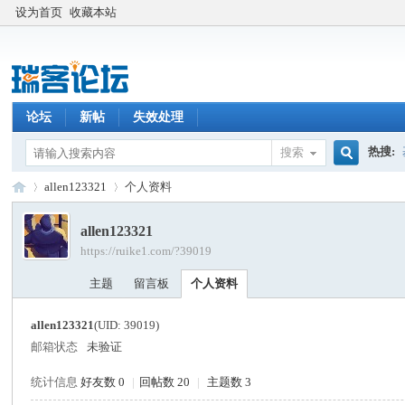
设为首页
收藏本站
论坛
新帖
失效处理
热搜:
搜索
搜
allen123321
个人资料
allen123321
https://ruike1.com/?39019
索
瑞
›
›
主题
留言板
个人资料
allen123321
(UID: 39019)
邮箱状态
未验证
统计信息
好友数 0
|
回帖数 20
|
主题数 3