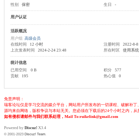
性别
保密
生日
-
客
用户认证
活跃概况
用户组
高级会员
在线时间
12 小时
注册时间
2022-8-8
上次发表时间
2024-2-24 23:48
所在时区
使用系
统计信息
已用空间
0 B
积分
577
论
贡献
195
热心值
0
免责声明：
瑞客论坛仅是学习交流的媒介平台，网站用户所发布的一切课程、破解补丁
源均来自网络，版权争议与本站无关。您必须在下载后的24个小时之内，
如有侵权请邮件与我们联系处理，Mail To:ruikelink@gmail.com
Powered by
Discuz!
X3.4
© 2001-2023
Discuz! Team
.
坛