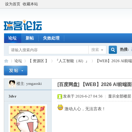
设为首页
收藏本站
论坛
新帖
失效处理
热搜:
搜索
搜
论坛
【 资源区 】
『人工智能（AI）』
【WEB】2026 AI
楼主:
ymgaoski
索
[百度网盘]
【WEB】2026 AI前
瑞
»
›
›
›
3dvr
发表于 2026-6-27 04:56
|
显示全部楼层
激动人心，无法言表！