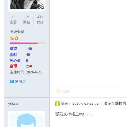
0
106
430
主题
回帖
积分
中级会员
威望
140
贡献
40
热心值
0
金币
250
注册时间
2026-6-25
发消息
回复
yskan
发表于 2026-6-29 22:52
|
显示全部楼层
强烈支持楼主ing……