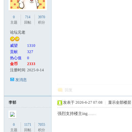
客
0
714
3970
主题
回帖
积分
论坛元老
威望
1310
贡献
327
热心值
0
金币
2333
注册时间
2025-9-14
论
发消息
回复
李郁
发表于 2026-6-27 07:08
|
显示全部楼层
强烈支持楼主ing……
0
1171
7055
主题
回帖
积分
坛