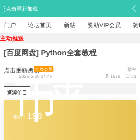
点击重新加载
›
【 资源区 】
›
『IT教程新版』
›
内容
门户
论坛首页
新帖
赞助VIP会员
赞
主动推送
[百度网盘] Python全套教程
金
rossell
楼主
金牌会员
点击重新加载
2026-5-26 14:46
1678
33
币
资源信息
198
售价：