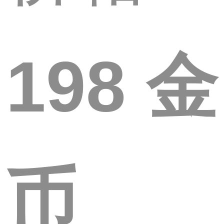
198 金
币