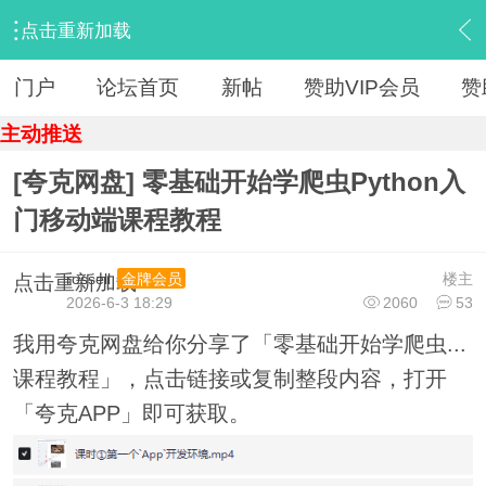
点击重新加载
›
【 资源区 】
›
『IT教程旧版』
›
内容
门户
论坛首页
新帖
赞助VIP会员
赞
主动推送
[夸克网盘] 零基础开始学爬虫Python入
门移动端课程教程
rossell
楼主
金牌会员
点击重新加载
2026-6-3 18:29
2060
53
我用夸克网盘给你分享了「零基础开始学爬虫...
课程教程」，点击链接或复制整段内容，打开
「夸克APP」即可获取。