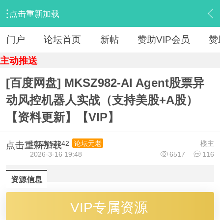
点击重新加载
›
【 资源区 】
›
『IT教程新版』
›
内容
门户
论坛首页
新帖
赞助VIP会员
赞
主动推送
[百度网盘] MKSZ982-AI Agent股票异
动风控机器人实战（支持美股+A股）
【资料更新】【VIP】
1822052242
楼主
论坛元老
点击重新加载
2026-3-16 19:48
6517
116
资源信息
VIP专属资源