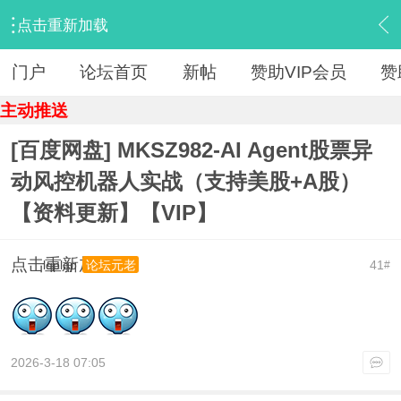
点击重新加载
›
【 资源区 】
›
『IT教程新版』
›
内容
门户
论坛首页
新帖
赞助VIP会员
赞
主动推送
[百度网盘] MKSZ982-AI Agent股票异
动风控机器人实战（支持美股+A股）
【资料更新】【VIP】
点击重新加载
lqplqp
41
论坛元老
#
2026-3-18 07:05