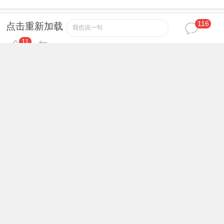
116
xbxai
72
中级会员
#
点击重新加载
我也说一句
11
感谢分享
2026-3-27 08:31
Z-Jison
73
论坛元老
#
引用:
俞陀 发表于 2026-3-17 00:06
6666
666
2026-3-28 09:20
fzypzl
74
新手上路
#