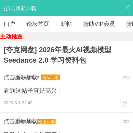
点击重新加载
›
【 资源区 】
›
『资源杂烩』
›
内容
门户
论坛首页
新帖
赞助VIP会员
赞
主动推送
[夸克网盘] 2026年最火AI视频模型
Seedance 2.0 学习资料包
点击重新加载
hanfeng2022
21
论坛元老
#
看到这帖子真是高兴！
2026-3-1 22:48
点击重新加载
千里快哉风
22
论坛元老
#