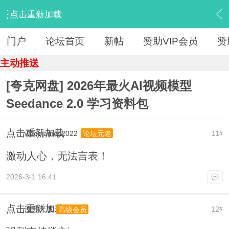
点击重新加载
›
【 资源区 】
›
『资源杂烩』
›
内容
门户
论坛首页
新帖
赞助VIP会员
赞
主动推送
[夸克网盘] 2026年最火AI视频模型
Seedance 2.0 学习资料包
点击重新加载
wadejames2022
11
论坛元老
#
激动人心，无法言表！
2026-3-1 16:41
点击重新加载
泓升天成
12
高级会员
#