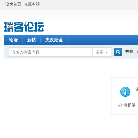
设为首页
收藏本站
论坛
新帖
失效处理
热搜:
搜索
搜
索
请稍候..