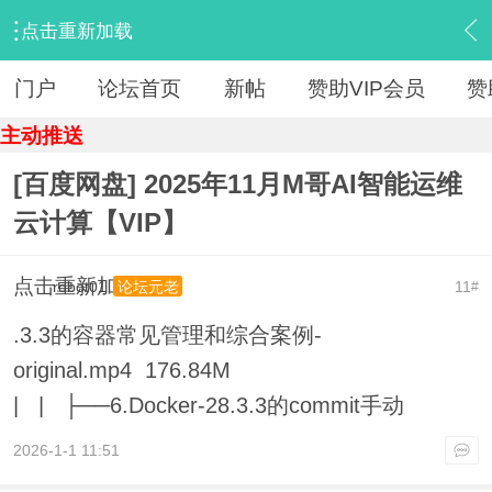
点击重新加载
›
【 资源区 】
›
『IT教程新版』
›
内容
门户
论坛首页
新帖
赞助VIP会员
赞
主动推送
[百度网盘] 2025年11月M哥AI智能运维
云计算【VIP】
点击重新加载
robot01
11
论坛元老
#
.3.3的容器常见管理和综合案例-
original.mp4 176.84M
| | ├──6.Docker-28.3.3的commit手动
2026-1-1 11:51