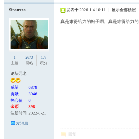
Sinatreea
发表于 2026-1-4 10:11
|
显示全部楼层
真是难得给力的帖子啊。真是难得给力的
1
2673
1万
主题
回帖
积分
论坛元老
威望
6878
贡献
3946
热心值
0
金币
398
注册时间
2022-8-21
发消息
回复