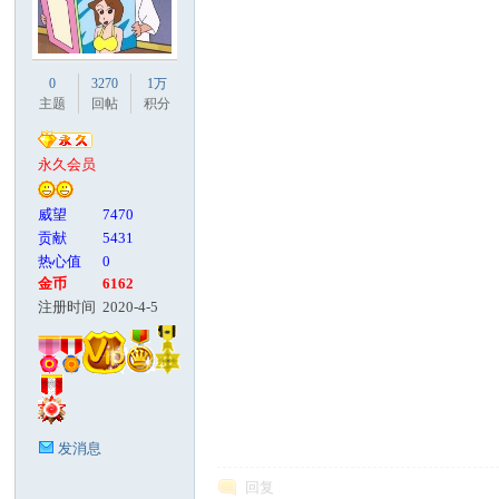
0
3270
1万
主题
回帖
积分
永久会员
威望
7470
贡献
5431
热心值
0
金币
6162
注册时间
2020-4-5
发消息
回复