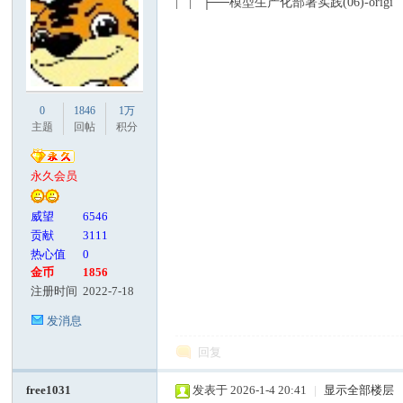
| | ├──模型生产化部署实践(06)-origi
0
1846
1万
主题
回帖
积分
永久会员
威望
6546
贡献
3111
热心值
0
金币
1856
注册时间
2022-7-18
发消息
回复
free1031
发表于 2026-1-4 20:41
|
显示全部楼层