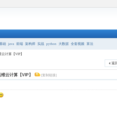
基础
java
前端
架构师
实战
python
大数据
全套视频
算法
运维云计算【VIP】
返
能运维云计算【VIP】
[复制链接]