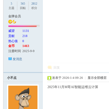
5
565
2812
主题
回帖
积分
客
金牌会员
威望
1131
贡献
218
热心值
0
金币
1463
注册时间
2025-9-9
发消息
论
回复
小不点
发表于 2026-1-4 09:26
|
显示全部楼层
2025年11月M哥AI智能运维云计算
坛