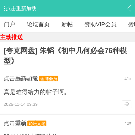
点击重新加载
›
【 资源区 】
›
『教育学习』
›
内容
门户
论坛首页
新帖
赞助VIP会员
赞
主动推送
[夸克网盘] 朱韬《初中几何必会76种模
型》
点击重新加载
kingshuping
41
金牌会员
#
真是难得给力的帖子啊。
2025-11-14 09:39
点击重新加载
ldljlzw
42
论坛元老
#