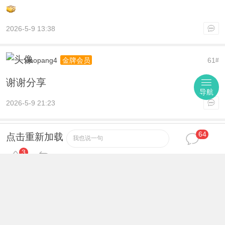
2026-5-9 13:38
xiaopang4
61
金牌会员
#
谢谢分享
导航
2026-5-9 21:23
64
iamim
62
中级会员
#
点击重新加载
我也说一句
3
激动人心，无法言表！
2026-5-10 11:58
472801501
63
金牌会员
#