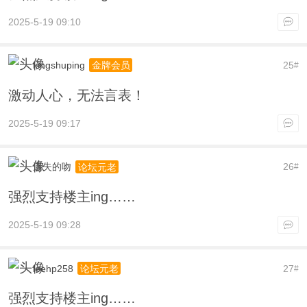
2025-5-19 09:10
kingshuping
25
金牌会员
#
激动人心，无法言表！
2025-5-19 09:17
遗失的吻
26
论坛元老
#
强烈支持楼主ing……
2025-5-19 09:28
leehp258
27
论坛元老
#
强烈支持楼主ing……