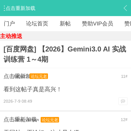
点击重新加载
›
【 资源区 】
›
『人工智能（AI）』
›
内容
门户
论坛首页
新帖
赞助VIP会员
赞
主动推送
[百度网盘] 【2026】Gemini3.0 AI 实战
训练营 1～4期
点击重新加载
faQu23
11
论坛元老
#
看到这帖子真是高兴！
2026-7-9 08:49
点击重新加载
John_version
12
论坛元老
#