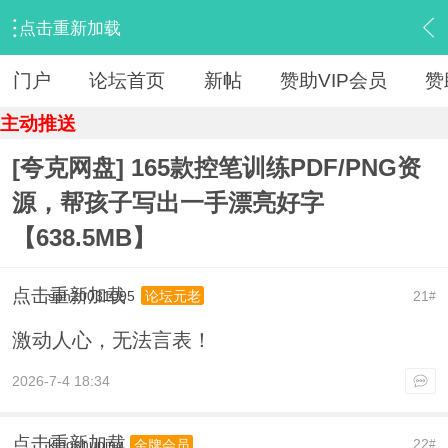
点击重新加载
›
【 资源区 】
›
『教育学习』
›
内容
门户
论坛首页
新帖
赞助VIP会员
赞
主动推送
[夸克网盘] 165款控笔训练PDF/PNG资
源，帮孩子写出一手漂亮好字
【638.5MB】
点击重新加载
sph20031095
21
论坛元老
#
激动人心，无法言表！
2026-7-4 18:34
点击重新加载
kingshuping
22
金牌会员
#