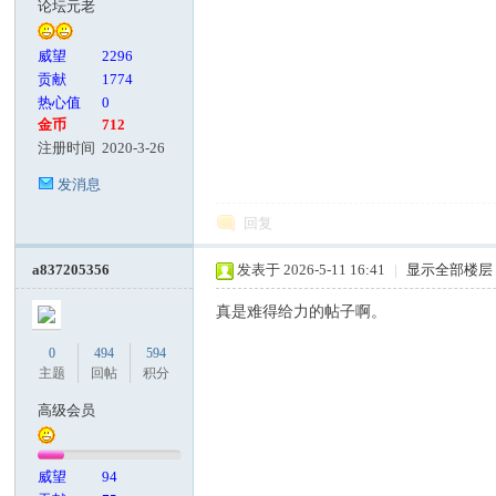
论坛元老
客
威望
2296
贡献
1774
热心值
0
金币
712
注册时间
2020-3-26
发消息
回复
论
a837205356
发表于 2026-5-11 16:41
|
显示全部楼层
真是难得给力的帖子啊。
0
494
594
主题
回帖
积分
高级会员
威望
94
坛