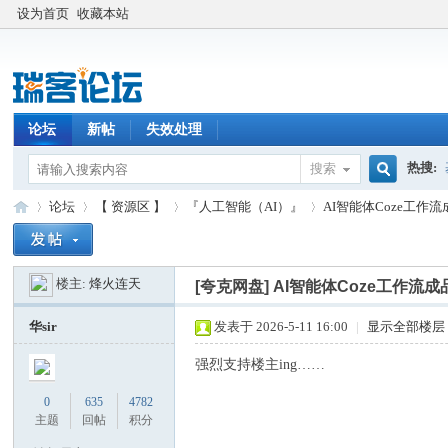
设为首页
收藏本站
论坛
新帖
失效处理
热搜:
搜索
搜
论坛
【 资源区 】
『人工智能（AI）』
AI智能体Coze工作流
楼主:
烽火连天
索
[夸克网盘]
AI智能体Coze工作流成
瑞
»
›
›
›
华sir
发表于 2026-5-11 16:00
|
显示全部楼层
强烈支持楼主ing……
0
635
4782
主题
回帖
积分