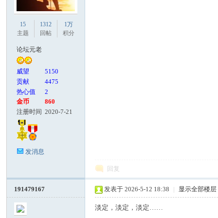
15
1312
1万
主题
回帖
积分
论坛元老
威望
5150
贡献
4475
热心值
2
金币
860
注册时间
2020-7-21
发消息
回复
191479167
发表于 2026-5-12 18:38
|
显示全部楼层
淡定，淡定，淡定……