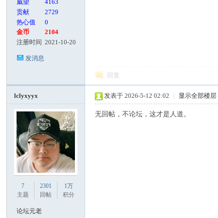
威望
4163
贡献
2729
热心值
0
金币
2104
注册时间
2021-10-20
发消息
回复
lclyxyyx
发表于 2026-5-12 02:02
|
显示全部楼层
无回帖，不论坛，这才是人道。
7
2301
1万
主题
回帖
积分
论坛元老