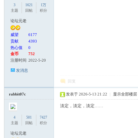
3
1621
1万
主题
回帖
积分
论坛元老
威望
6177
贡献
4393
热心值
0
金币
752
注册时间
2022-5-20
发消息
回复
rabbit07c
发表于 2026-5-13 21:22
|
显示全部楼层
淡定，淡定，淡定……
4
501
7427
主题
回帖
积分
论坛元老