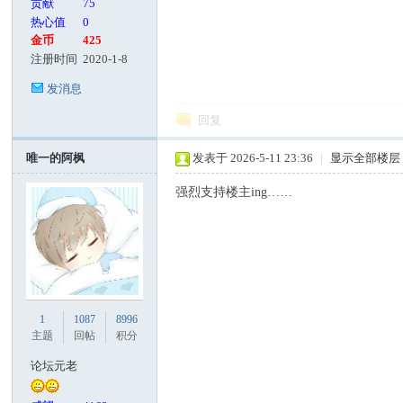
贡献
75
热心值
0
金币
425
注册时间
2020-1-8
发消息
回复
唯一的阿枫
发表于 2026-5-11 23:36
|
显示全部楼层
强烈支持楼主ing……
1
1087
8996
主题
回帖
积分
论坛元老