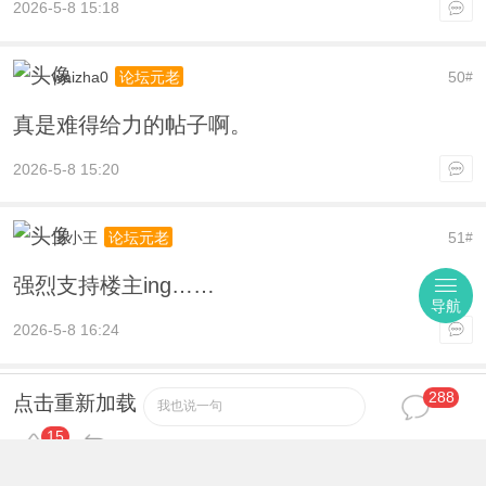
2026-5-8 15:18
waizha0
50
论坛元老
#
真是难得给力的帖子啊。
2026-5-8 15:20
王小王
51
论坛元老
#
强烈支持楼主ing……
导航
2026-5-8 16:24
288
niguoge
52
金牌会员
#
点击重新加载
我也说一句
15
激动人心，无法言表！