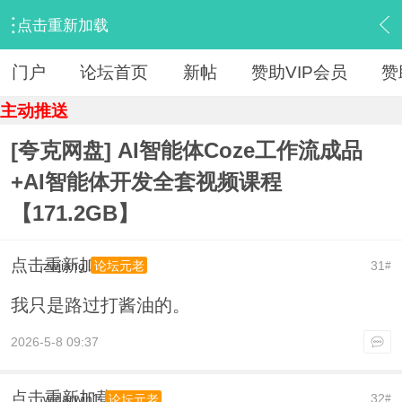
点击重新加载
›
【 资源区 】
›
『人工智能（AI）』
›
内容
门户
论坛首页
新帖
赞助VIP会员
赞
主动推送
[夸克网盘] AI智能体Coze工作流成品
+AI智能体开发全套视频课程
【171.2GB】
点击重新加载
zwjiang
31
论坛元老
#
我只是路过打酱油的。
2026-5-8 09:37
点击重新加载
wjdarwin1
32
论坛元老
#