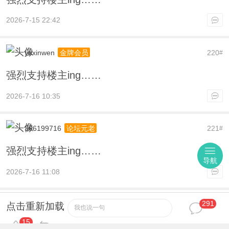
2026-7-15 22:42
yuxinwen
220
金牌会员
#
强烈支持楼主ing……
2026-7-16 10:35
366199716
221
论坛元老
#
强烈支持楼主ing……
导航
2026-7-16 11:08
291
prince小君
222
论坛元老
#
点击重新加载
我也说一句
15