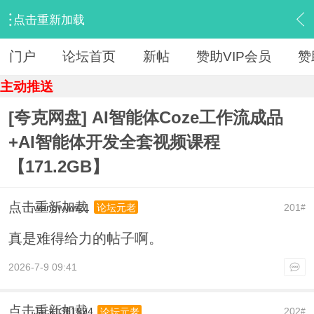
点击重新加载
›
【 资源区 】
›
『人工智能（AI）』
›
内容
门户
论坛首页
新帖
赞助VIP会员
赞
主动推送
[夸克网盘] AI智能体Coze工作流成品
+AI智能体开发全套视频课程
【171.2GB】
点击重新加载
wangwww21
201
论坛元老
#
真是难得给力的帖子啊。
2026-7-9 09:41
点击重新加载
Jack1361994
202
论坛元老
#