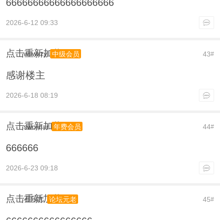
66666666666666666666
2026-6-12 09:33
点击重新加载
wswxzy
43
中级会员
#
感谢楼主
2026-6-18 08:19
点击重新加载
swordar
44
年费会员
#
666666
2026-6-23 09:18
点击重新加载
石乐志
45
论坛元老
#