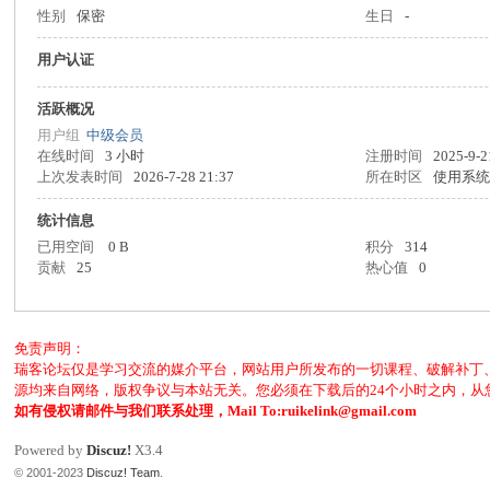
性别
保密
生日
-
客
用户认证
活跃概况
用户组
中级会员
在线时间
3 小时
注册时间
2025-9-2
上次发表时间
2026-7-28 21:37
所在时区
使用系
统计信息
已用空间
0 B
积分
314
论
贡献
25
热心值
0
免责声明：
瑞客论坛仅是学习交流的媒介平台，网站用户所发布的一切课程、破解补丁
源均来自网络，版权争议与本站无关。您必须在下载后的24个小时之内，
如有侵权请邮件与我们联系处理，Mail To:ruikelink@gmail.com
Powered by
Discuz!
X3.4
© 2001-2023
Discuz! Team
.
坛