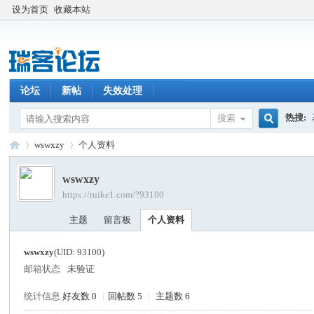
设为首页
收藏本站
论坛
新帖
失效处理
热搜:
搜索
搜
wswxzy
个人资料
wswxzy
https://ruike1.com/?93100
索
瑞
›
›
主题
留言板
个人资料
wswxzy
(UID: 93100)
邮箱状态
未验证
统计信息
好友数 0
|
回帖数 5
|
主题数 6