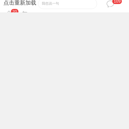
109
过去好久
42
论坛元老
#
点击重新加载
我也说一句
20
2023年的视频了 不知道的还以为多新呢
2026-4-29 14:46
wahahaha12345
43
论坛元老
#
物联网、嵌入式工程师体系课
2026-4-29 15:30
sa2020
44
金牌会员
#
谢谢分享
2026-4-29 19:18