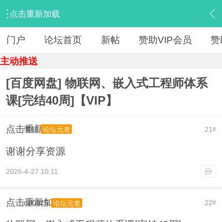
点击重新加载
›
【 资源区 】
›
『IT教程新版』
›
内容
门户
论坛首页
新帖
赞助VIP会员
赞
主动推送
[百度网盘] 物联网、嵌入式工程师体系
课[完结40周]【VIP】
点击重新加载
李郁
21
论坛元老
#
谢谢分享资源
2026-4-27 10:11
点击重新加载
czl0325
22
论坛元老
#