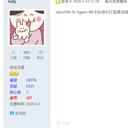
hnfjj
发表于 2026-5-10 15:58
|
显示全部楼层
mksz938-AI Agent+MCP从0到1打
21
8803
1万
主题
回帖
积分
论坛元老
威望
10570
贡献
6321
热心值
1
金币
187
注册时间
2020-5-5
发消息
回复