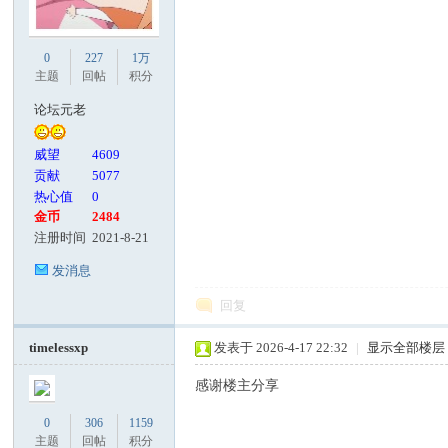
客
0
227
1万
主题
回帖
积分
论坛元老
威望
4609
贡献
5077
热心值
0
金币
2484
注册时间
2021-8-21
论
发消息
回复
timelessxp
发表于 2026-4-17 22:32
|
显示全部楼层
感谢楼主分享
0
306
1159
主题
回帖
积分
坛