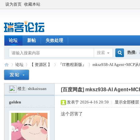
设为首页
收藏本站
论坛
新帖
失效处理
热搜:
搜索
搜
论坛
【 资源区 】
『IT教程新版』
mksz938-AI Agent+
楼主:
shikaixuan
索
[百度网盘]
mksz938-AI Age
瑞
»
›
›
›
golden
发表于 2026-4-16 20:59
|
显示全部楼层
这个厉害了