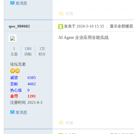
发消息
回复
qwe_980602
发表于 2026-5-10 15:35
|
显示全部楼层
AI Agent 企业应用全能实战
1
1301
1万
主题
回帖
积分
论坛元老
威望
6385
贡献
4662
热心值
0
金币
1291
注册时间
2021-8-3
发消息
回复