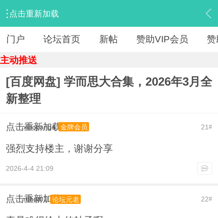
点击重新加载
›
【 资源区 】
›
『教育学习』
›
内容
门户
论坛首页
新帖
赞助VIP会员
赞
主动推送
[百度网盘] 学而思大合集，2026年3月全
新整理
点击重新加载
xiaopang4
21
金牌会员
#
强烈支持楼主，谢谢分享
2026-4-4 21:09
点击重新加载
robot01
22
论坛元老
#