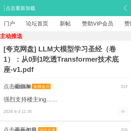
点击重新加载
›
【 资源区 】
›
『电子书』
›
内容
门户
论坛首页
新帖
赞助VIP会员
赞
主动推送
[夸克网盘] LLM大模型学习圣经（卷
1）：从0到1吃透Transformer技术底
座-v1.pdf
点击重新加载
咸鱼温啊
31
金牌会员
#
强烈支持楼主ing……
2026-6-3 11:35
点击重新加载
xiaomali123
32
论坛元老
#