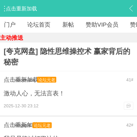
点击重新加载
›
【 资源区 】
›
『电子书』
›
内容
门户
论坛首页
新帖
赞助VIP会员
赞
主动推送
[夸克网盘] 隐性思维操控术 赢家背后的
秘密
点击重新加载
xiaozhuzai
41
论坛元老
#
激动人心，无法言表！
2025-12-30 23:12
点击重新加载
kinglight
42
论坛元老
#