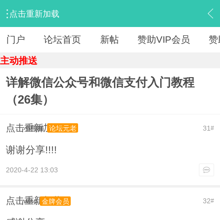
点击重新加载
›
【 资源区 】
›
『IT教程旧版』
›
内容
门户
论坛首页
新帖
赞助VIP会员
赞
主动推送
详解微信公众号和微信支付入门教程
（26集）
点击重新加载
小熊猫
31
论坛元老
#
谢谢分享!!!!
2020-4-22 13:03
点击重新加载
wlsc
32
金牌会员
#