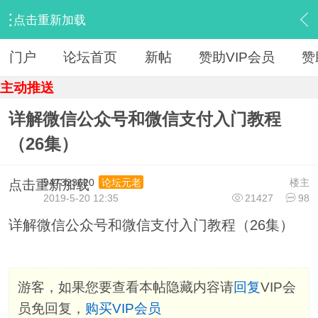
点击重新加载
›
【 资源区 】
›
『IT教程旧版』
›
内容
门户
论坛首页
新帖
赞助VIP会员
赞
主动推送
详解微信公众号和微信支付入门教程
（26集）
947323620
楼主
论坛元老
点击重新加载
2019-5-20 12:35
21427
98
详解微信公众号和微信支付入门教程（26集）
游客，如果您要查看本帖隐藏内容请
回复
VIP会
员免回复，
购买VIP会员