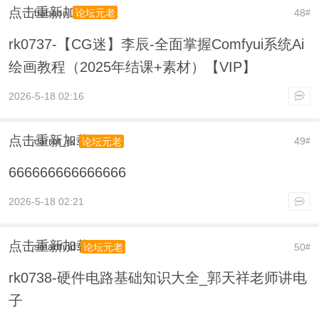
点击重新加载
baboon
48
论坛元老
#
rk0737-【CG迷】李辰-全面掌握Comfyui系统Ai
绘画教程（2025年结课+素材）【VIP】
2026-5-18 02:16
点击重新加载
carrot_rk
49
论坛元老
#
666666666666666
2026-5-18 02:21
点击重新加载
smartfind
50
论坛元老
#
rk0738-硬件电路基础知识大全_郭天祥老师讲电
子