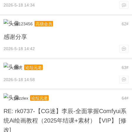
2026-5-18 14:34
xu123456
62
高级会员
#
感谢分享
2026-5-18 14:42
酷虎
63
论坛元老
#
2026-5-18 14:58
puzzlex
64
论坛元老
#
RE: rk0737-【CG迷】李辰-全面掌握Comfyui系
统Ai绘画教程（2025年结课+素材）【VIP】 [修
改]