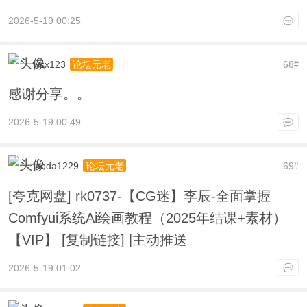
2026-5-19 00:25
wsx123
68
论坛元老
#
感谢分享。。
2026-5-19 00:49
laoda1229
69
论坛元老
#
[夸克网盘] rk0737-【CG迷】李辰-全面掌握
Comfyui系统Ai绘画教程（2025年结课+素材）
【VIP】 [复制链接] |主动推送
2026-5-19 01:02