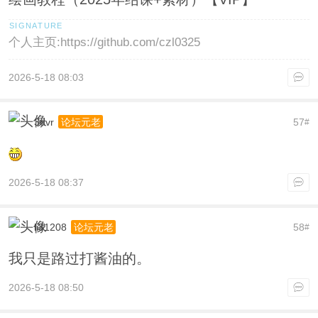
个人主页:https://github.com/czl0325
2026-5-18 08:03
3dvr
57
论坛元老
#
2026-5-18 08:37
li31208
58
论坛元老
#
我只是路过打酱油的。
2026-5-18 08:50