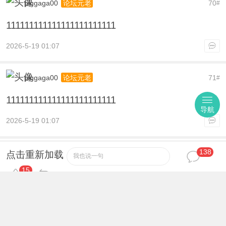
piggaga00
70
论坛元老
#
111111111111111111111111
2026-5-19 01:07
piggaga00
71
论坛元老
#
111111111111111111111111
导航
2026-5-19 01:07
138
baboon
72
论坛元老
#
点击重新加载
我也说一句
15
李辰-全面掌握Comfyui系统Ai绘画教程（2025年
结课+素材）
2026-5-19 02:01