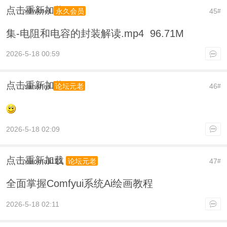
点击重新加载
xdwknet
45
永久会员
#
集-电阻和电容的封装解读.mp4 96.71M
2026-5-18 00:59
点击重新加载
sanshiyi
46
论坛元老
#
2026-5-18 02:09
点击重新加载
xiaomali123
47
论坛元老
#
全面掌握Comfyui系统Ai绘画教程
2026-5-18 02:11