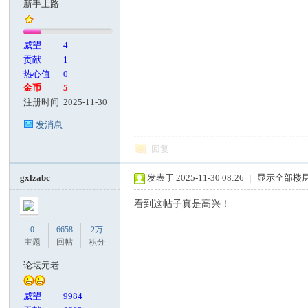
新手上路
客
威望
4
贡献
1
热心值
0
金币
5
注册时间
2025-11-30
发消息
回复
论
gxlzabc
发表于 2025-11-30 08:26
|
显示全部楼
看到这帖子真是高兴！
0
6658
2万
主题
回帖
积分
论坛元老
威望
9984
坛