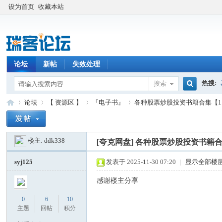
设为首页
收藏本站
论坛
新帖
失效处理
热搜:
搜索
搜
论坛
【 资源区 】
『电子书』
各种股票炒股投资书籍合集【1.
楼主:
ddk338
索
[夸克网盘]
各种股票炒股投资书籍合集
瑞
»
›
›
›
syj125
发表于 2025-11-30 07:20
|
显示全部楼
感谢楼主分享
0
6
10
主题
回帖
积分