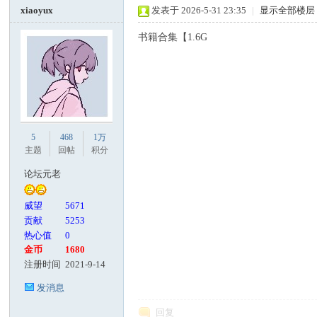
xiaoyux
发表于 2026-5-31 23:35
|
显示全部楼层
书籍合集【1.6G
5
468
1万
主题
回帖
积分
论坛元老
威望
5671
贡献
5253
热心值
0
金币
1680
注册时间
2021-9-14
发消息
回复