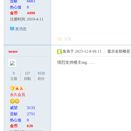
贡献
6683
热心值
0
金币
4490
注册时间
2019-4-11
发消息
回复
nomo
发表于 2025-12-8 09:11
|
显示全部楼层
强烈支持楼主ing……
0
137
6520
主题
回帖
积分
永久会员
威望
3133
贡献
2751
热心值
0
金币
636