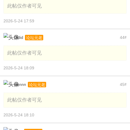
此帖仅作者可见
2026-5-24 17:59
Didid
44
论坛元老
#
此帖仅作者可见
2026-5-24 18:09
wennn
45
论坛元老
#
此帖仅作者可见
2026-5-24 18:10