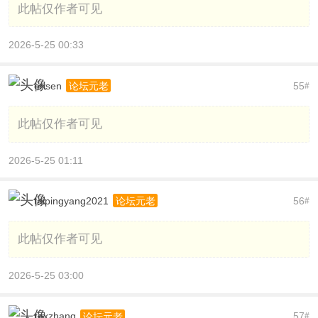
此帖仅作者可见
2026-5-25 00:33
erisen
55
论坛元老
#
此帖仅作者可见
2026-5-25 01:11
taipingyang2021
56
论坛元老
#
此帖仅作者可见
2026-5-25 03:00
rexzhang
57
论坛元老
#