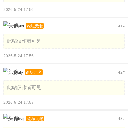
2026-5-24 17:56
jsmlbl
41
论坛元老
#
此帖仅作者可见
2026-5-24 17:56
jobily
42
论坛元老
#
此帖仅作者可见
2026-5-24 17:57
sgbyg
43
论坛元老
#