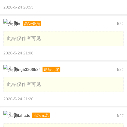
2026-5-24 20:53
Min.
52
高级会员
#
此帖仅作者可见
2026-5-24 21:08
pang53306524
53
论坛元老
#
此帖仅作者可见
2026-5-24 21:26
galahado
54
论坛元老
#