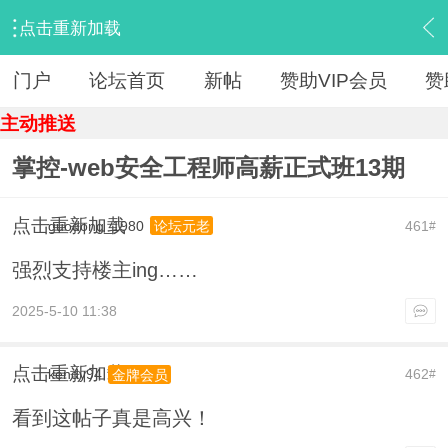
点击重新加载
›
【 资源区 】
›
『IT教程旧版』
›
内容
门户
论坛首页
新帖
赞助VIP会员
赞
主动推送
掌控-web安全工程师高薪正式班13期
点击重新加载
guodong_1980
461
论坛元老
#
强烈支持楼主ing……
2025-5-10 11:38
点击重新加载
kendy94
462
金牌会员
#
看到这帖子真是高兴！