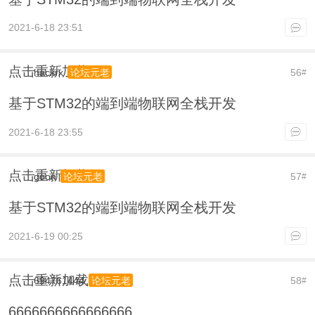
2021-6-18 23:51
点击重新加载
hackrx
56
论坛元老
#
基于STM32的端到端物联网全栈开发
2021-6-18 23:55
点击重新加载
goon
57
论坛元老
#
基于STM32的端到端物联网全栈开发
2021-6-19 00:25
点击重新加载
694761444
58
论坛元老
#
6666666666666666