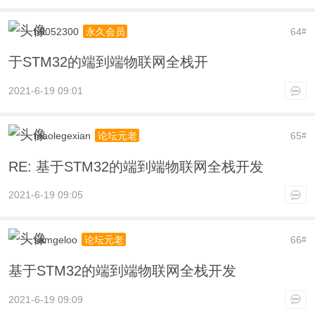
h9052300
64
永久会员
#
于STM32的端到端物联网全栈开
2021-6-19 09:01
maolegexian
65
论坛元老
#
RE: 基于STM32的端到端物联网全栈开发
2021-6-19 09:05
samgeloo
66
论坛元老
#
基于STM32的端到端物联网全栈开发
2021-6-19 09:09