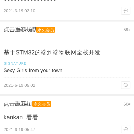
2021-6-19 02:10
点击重新加载
echowings
59
永久会员
#
基于STM32的端到端物联网全栈开发
Sexy Girls from your town
2021-6-19 05:02
点击重新加载
abuxeds
60
永久会员
#
kankan 看看
2021-6-19 05:47