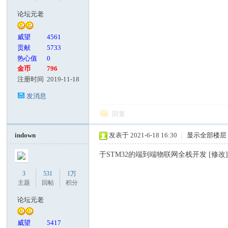
论坛元老
威望
4561
贡献
5733
热心值
0
金币
796
注册时间
2019-11-18
发消息
回复
indown
发表于 2021-6-18 16:30
|
显示全部楼层
于STM32的端到端物联网全栈开发 [修改
3
531
1万
主题
回帖
积分
论坛元老
威望
5417