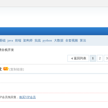
基础
java
前端
架构师
实战
python
大数据
全套视频
算法
联网全栈开发
返回列表
1
2
3
发
[复制链接]
IP会员免回复，
购买VIP会员