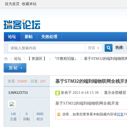
设为首页
收藏本站
论坛
新帖
失效处理
热搜:
搜索
搜
论坛
【 资源区 】
『IT教程旧版』
基于STM32的端到端物
索
基于STM32的端到端物联网全栈开
查看:
35009
|
回复:
201
瑞
»
›
›
›
1269225751
发表于 2021-6-18 15:39
|
显示全部楼层
基于STM32的端到端物联网全栈开发
146
0
8600
游客，如果您要查看本帖隐藏内容请
回复
V
主题
回帖
积分