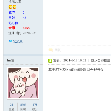
论坛元老
客
威望
0
贡献
45
热心值
0
金币
8555
注册时间
2020-8-31
发消息
回复
论
hnfjj
发表于 2021-6-18 16:02
|
显示全部楼层
基于STM32的端到端物联网全栈开发
21
8803
1万
主题
回帖
积分
坛