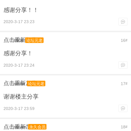
感谢分享！！
2020-3-17 23:23
点击重新加载
tf508
16
论坛元老
#
感谢分享！
2020-3-17 23:24
点击重新加载
sinifer
17
论坛元老
#
谢谢楼主分享
2020-3-17 23:59
点击重新加载
staven
18
永久会员
#