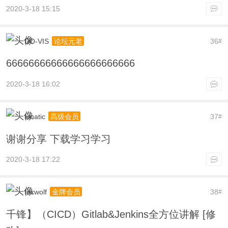
2020-3-18 15:15
DO-VIS
36
论坛元老
#
66666666666666666666666
2020-3-18 16:02
lunatic
37
高级会员
#
谢谢分享 下载学习学习
2020-3-18 17:22
foxwolf
38
金牌会员
#
千锋】（CICD）Gitlab&Jenkins全方位讲解 [修