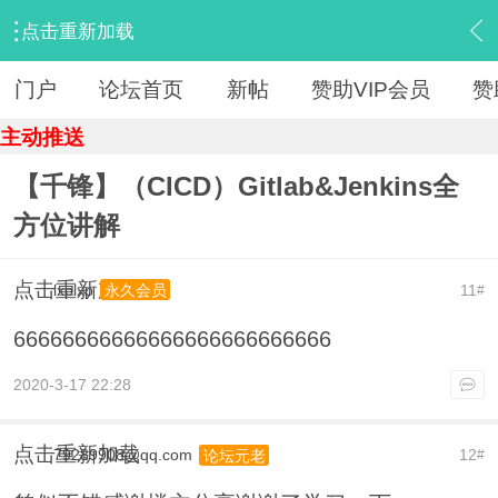
点击重新加载
›
【 资源区 】
›
『IT教程旧版』
›
内容
门户
论坛首页
新帖
赞助VIP会员
赞
主动推送
【千锋】（CICD）Gitlab&Jenkins全
方位讲解
点击重新加载
lxplxp
11
永久会员
#
66666666666666666666666666
2020-3-17 22:28
点击重新加载
79289908@qq.com
12
论坛元老
#