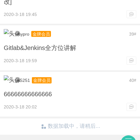
改]
2020-3-18 19:45
whypro
39
金牌会员
#
Gitlab&Jenkins全方位讲解
2020-3-18 19:59
gp5251
40
金牌会员
#
66666666666666
2020-3-18 20:02
数据加载中，请稍后...