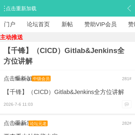
点击重新加载
›
【 资源区 】
›
『IT教程旧版』
›
内容
门户
论坛首页
新帖
赞助VIP会员
赞
主动推送
【千锋】（CICD）Gitlab&Jenkins全
方位讲解
点击重新加载
TaoKing
281
中级会员
#
【千锋】（CICD）Gitlab&Jenkins全方位讲解
2026-7-6 11:03
点击重新加载
kanpic
282
论坛元老
#