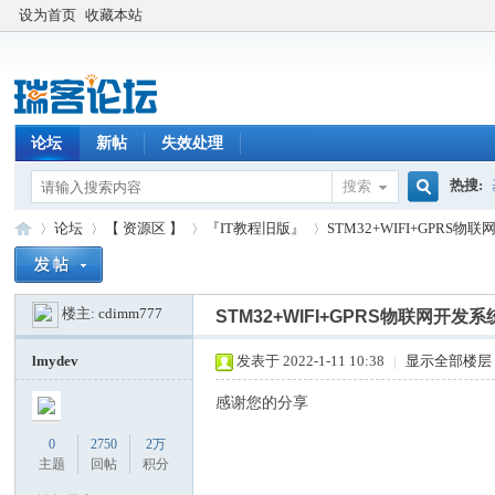
设为首页
收藏本站
论坛
新帖
失效处理
热搜:
搜索
搜
论坛
【 资源区 】
『IT教程旧版』
STM32+WIFI+GPRS
楼主:
cdimm777
索
STM32+WIFI+GPRS物联网开
瑞
»
›
›
›
lmydev
发表于 2022-1-11 10:38
|
显示全部楼层
感谢您的分享
0
2750
2万
主题
回帖
积分