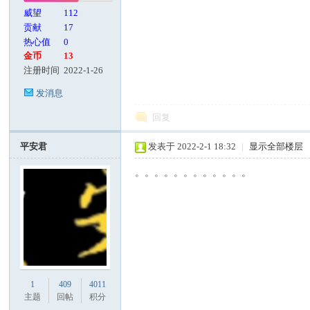
威望
112
贡献
17
热心值
0
金币
13
注册时间
2022-1-26
发消息
回复
平安君
发表于 2022-2-1 18:32
|
显示全部楼层
。。。。。。。。。。。。
1
409
4011
主题
回帖
积分