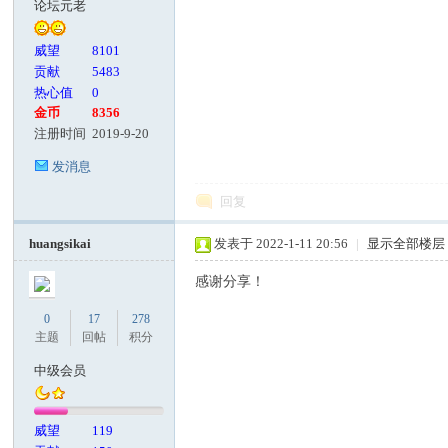
论坛元老
客
威望
8101
贡献
5483
热心值
0
金币
8356
注册时间
2019-9-20
发消息
回复
论
huangsikai
发表于 2022-1-11 20:56
|
显示全部楼层
感谢分享！
0
17
278
主题
回帖
积分
中级会员
威望
119
坛