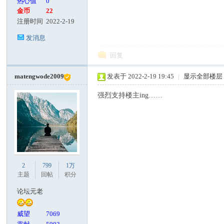
热心值
0
金币
22
注册时间
2022-2-19
发消息
回复
matengwode2009
发表于 2022-2-19 19:45
|
显示全部楼层
强烈支持楼主ing……
2
799
1万
主题
回帖
积分
论坛元老
威望
7069