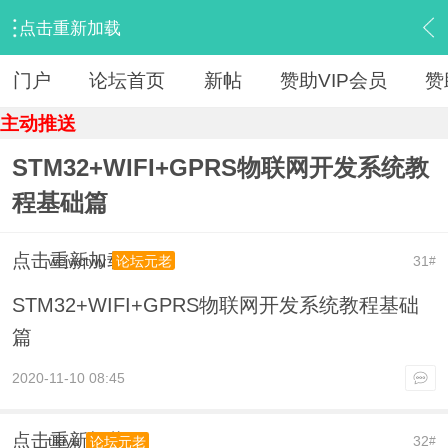
点击重新加载
›
【 资源区 】
›
『IT教程旧版』
›
内容
门户
论坛首页
新帖
赞助VIP会员
赞
主动推送
STM32+WIFI+GPRS物联网开发系统教
程基础篇
点击重新加载
wcjwctwy
31
论坛元老
#
STM32+WIFI+GPRS物联网开发系统教程基础
篇
2020-11-10 08:45
点击重新加载
tikiyu
32
论坛元老
#