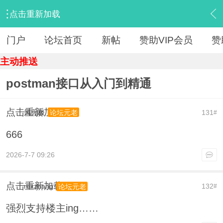
点击重新加载
›
【 资源区 】
›
『IT教程旧版』
›
内容
门户
论坛首页
新帖
赞助VIP会员
赞
主动推送
postman接口从入门到精通
点击重新加载
风无极
131
论坛元老
#
666
2026-7-7 09:26
点击重新加载
rexzhang
132
论坛元老
#
强烈支持楼主ing……