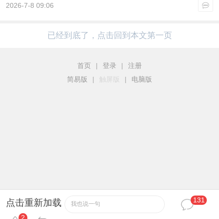
2026-7-8 09:06
已经到底了，点击回到本文第一页
首页
|
登录
|
注册
简易版
|
触屏版
|
电脑版
131
点击重新加载
我也说一句
2