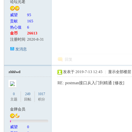
论坛元老
客
威望
95
贡献
165
热心值
6
金币
26613
注册时间
2020-8-31
发消息
回复
论
zhhlwd
发表于 2019-7-13 12:45
|
显示全部楼层
RE: postman接口从入门到精通 [修改]
0
249
1017
主题
回帖
积分
金牌会员
威望
0
坛