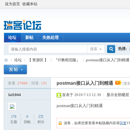
设为首页
收藏本站
论坛
新帖
失效处理
热搜:
搜索
搜
论坛
【 资源区 】
『IT教程旧版』
postman接口从入门到精通
索
postman接口从入门到精通
查看:
27660
|
回复:
131
[复
瑞
»
›
›
›
lol1044
发表于 2019-7-13 12:39
|
显示全部楼层
postman接口从入门到精通
179
0
2万
主题
回帖
积分
游客，如果您要查看本帖隐藏内容请
回复
V