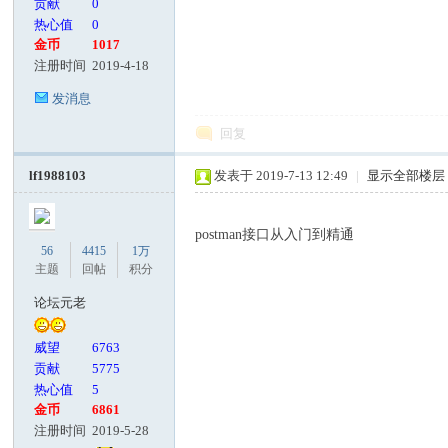
贡献
0
热心值
0
金币
1017
注册时间
2019-4-18
发消息
回复
lf1988103
发表于 2019-7-13 12:49
|
显示全部楼层
postman接口从入门到精通
56
4415
1万
主题
回帖
积分
论坛元老
威望
6763
贡献
5775
热心值
5
金币
6861
注册时间
2019-5-28