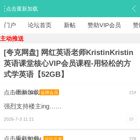
点击重新加载
›
【 资源区 】
›
『教育学习』
›
内容
门户
论坛首页
新帖
赞助VIP会员
赞
主动推送
[夸克网盘] 网红英语老师KristinKristin
英语课堂核心VIP会员课程-用轻松的方
式学英语【52GB】
点击重新加载
472801501
21
金牌会员
#
强烈支持楼主ing……
2026-7-3 11:21
点击重新加载
Jack1361994
22
论坛元老
#