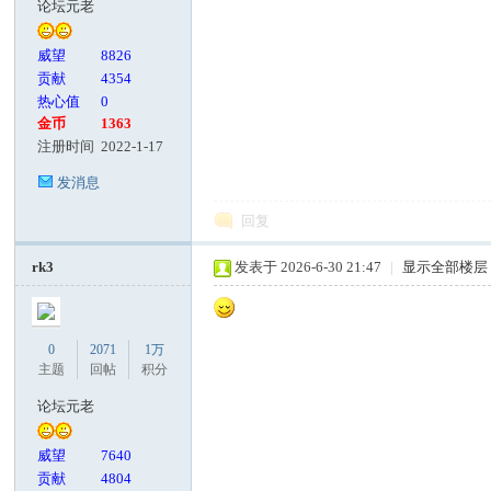
论坛元老
客
威望
8826
贡献
4354
热心值
0
金币
1363
注册时间
2022-1-17
发消息
回复
论
rk3
发表于 2026-6-30 21:47
|
显示全部楼层
0
2071
1万
主题
回帖
积分
论坛元老
威望
7640
贡献
4804
坛