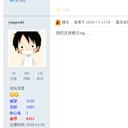
发消息
回复
ymgaoski
楼主
|
发表于 2026-7-1 13:54
|
显示全
强烈支持楼主ing……
19
693
1万
主题
回帖
积分
论坛元老
威望
3120
贡献
3303
热心值
1
金币
6353
注册时间
2019-12-30