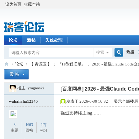
设为首页
收藏本站
论坛
新帖
失效处理
热搜:
搜索
搜
论坛
【 资源区 】
『IT教程旧版』
2026 - 最强Claude Co
楼主:
ymgaoski
索
[百度网盘]
2026 - 最强Claude 
瑞
»
›
›
›
wahahaha12345
发表于 2026-6-30 16:32
|
显示全部楼层
强烈支持楼主ing……
3
1663
1万
主题
回帖
积分