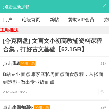
点击重新加载
›
【 资源区 】
›
『教育学习』
›
内容
门户
论坛首页
新帖
赞助VIP会员
赞
主动推送
[夸克网盘] 文言文小初高教辅资料课程
合集，打好古文基础【62.1GB】
点击重新加载
hfwtj
21
论坛元老
#
B站专业面点师家庭私房面点面食教程，从揉面
到造型+做出专业级面点
2026-6-3 18:25
点击重新加载
sph20031095
22
论坛元老
#