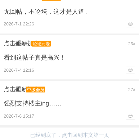
无回帖，不论坛，这才是人道。
2026-7-1 22:26
点击重新加载
skisboy
26
论坛元老
#
看到这帖子真是高兴！
2026-7-4 12:16
点击重新加载
shltc
27
中级会员
#
强烈支持楼主ing……
2026-7-6 15:17
已经到底了，点击回到本文第一页