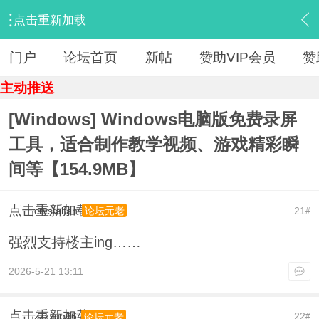
点击重新加载
›
【 资源区 】
›
『精品软件』
›
内容
门户
论坛首页
新帖
赞助VIP会员
赞
主动推送
[Windows] Windows电脑版免费录屏
工具，适合制作教学视频、游戏精彩瞬
间等【154.9MB】
点击重新加载
crystalfan
21
论坛元老
#
强烈支持楼主ing……
2026-5-21 13:11
点击重新加载
zzxxgg66
22
论坛元老
#