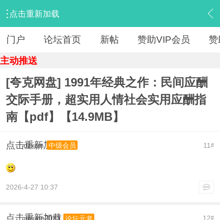
点击重新加载
›
【 资源区 】
›
『电子书』
›
内容
门户
论坛首页
新帖
赞助VIP会员
赞
主动推送
[夸克网盘] 1991年经典之作：民间应酬
交际手册，超实用人情社会实用应酬指
南【pdf】【14.9MB】
点击重新加载
dzxcm
11
中级会员
#
2026-4-27 10:37
点击重新加载
aniuge2023
12
论坛元老
#